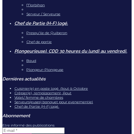
Morbihan
Serveur / Serveurse
Chef de Partie (H-F) logé.
Presqu'ile de Quiberon
Chef de partie
Plongeur(euse). CDD 30 heures du lundi au vendredi.
Baud
Plongeur-Plongeuse
Dernières actualités
Cuisinier(e) en poste logé. Aout à Octobre
Crêpier(e), remplacement, Aout
Valet/ femme de chambres
Serveurs(euses) banquet pour evenementiel
Chef de Partie (H-F) logé.
Abonnement
Etre informé des publications