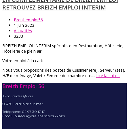
RETROUVEZ BREIZH EMPLOI INTERIM
Breizhemploi56
1 juin 2023
Actualités
3233
BREIZH EMPLOI INTERIM spécialiste en Restauration, Hôtellerie,
Hôtellerie de plein air
Votre emploi à la carte
Nous vous proposons des postes de Cuisinier (ère), Serveur (ses),
H/F de ménage, Valet / Femme de chambre etc….
Lire la suite...
Breizh Emploi 56
18 cours des Quais
56470 La trinité sur mer
Téléphone: 02 97 30 17 17
Email: bureau@breizhemploi56.bzh