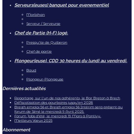
Serveurs(euses) banquet pour evenementiel
Morbihan
Serveur / Serveurse
Chef de Partie (H-F) logé.
Presqu'ile de Quiberon
Chef de partie
Plongeur(euse). CDD 30 heures du lundi au vendredi.
Baud
Plongeur-Plongeuse
Dernières actualités
Reportage, sur l’un de nos adhérents, le Bar Breton à Brech
Défiscalisation des pourboires jusqu’en 2028
Breizh emploi 56 et Breizh emploi 56 Intérim sera présent au
forum de Séné le mercredi 9 Avril 2025.
Forum Jobs d’été, le mercredi 19 Mars à Pontivy.
Meilleurs Vœux 2025
Abonnement