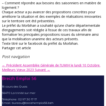
– Comment répondre aux besoins des saisonniers en matière de
logement ?
Chaque acteur a pu avancer des propositions concrètes pour
améliorer la situation et des exemples de réalisations innovantes
sur le territoire ont été présentées.
Le préfet du Morbihan a souhaité qu’une charte départementale
d’engagements soit rédigée à l’issue de ces travaux afin de
formaliser les principales propositions issues du séminaire ainsi
que la mobilisation unanime des acteurs présents.
Texte titré sur le facebook du préfet du Morbihan.
Partager cet article
Post navigation
← Précédent
Assemblée Générale de l’UMIH le lundi 10 Octobre.
Meilleurs Vœux 2023
Suivant →
Breizh Emploi 56
18 cours des Quais
56470 La trinité sur mer
Téléphone: 02 97 30 17 17
Email: bureau@breizhemploi56.bzh