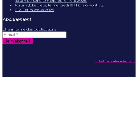
forum de Séné le mercredi 9 Avril 2025.
Forum Jobs d’été, le mercredi 19 Mars à Pontivy.
Meilleurs Vœux 2025
Abonnement
Etre informé des publications
..: BreTweb sites internet :..