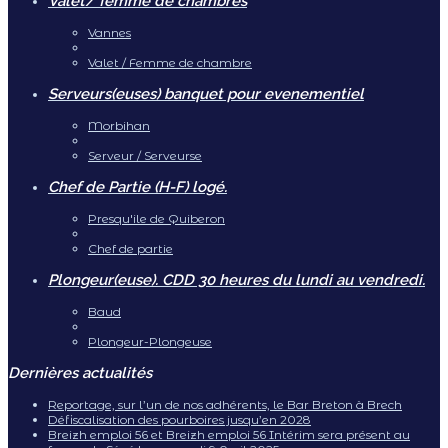
Valet/ femme de chambres
Vannes
Valet / Femme de chambre
Serveurs(euses) banquet pour evenementiel
Morbihan
Serveur / Serveurse
Chef de Partie (H-F) logé.
Presqu'ile de Quiberon
Chef de partie
Plongeur(euse). CDD 30 heures du lundi au vendredi.
Baud
Plongeur-Plongeuse
Dernières actualités
Reportage, sur l’un de nos adhérents, le Bar Breton à Brech
Défiscalisation des pourboires jusqu’en 2028
Breizh emploi 56 et Breizh emploi 56 Intérim sera présent au